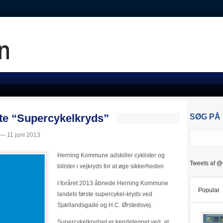
te “Supercykelkryds”
SØG PÅ
— 11 juni 2013
Herning Kommune adskiller cyklister og
Tweets af @
bilister i vejkryds for at øge sikkerheden
I foråret 2013 åbnede Herning Kommune
Popular
landets første supercykel-kryds ved
Sjællandsgade og H.C. Ørstedsvej.
Supercykelkrydset er kendetegnet ved, at