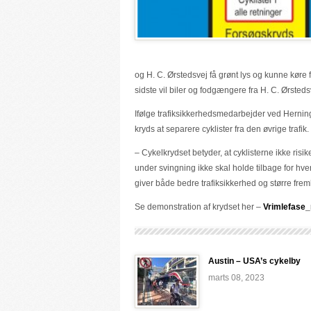
og H. C. Ørstedsvej få grønt lys og kunne køre fr
sidste vil biler og fodgængere fra H. C. Ørstedsv
Ifølge trafiksikkerhedsmedarbejder ved Hern
kryds at separere cyklister fra den øvrige trafik.
– Cykelkrydset betyder, at cyklisterne ikke risik
under svingning ikke skal holde tilbage for h
giver både bedre trafiksikkerhed og større frem
Se demonstration af krydset her –
Vrimlefase
Austin – USA’s cykelby
marts 08, 2023