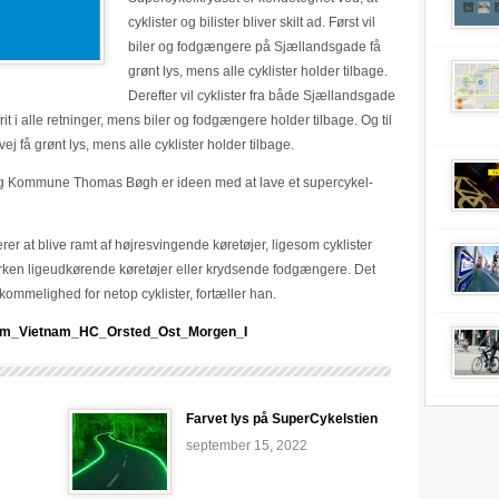
cyklister og bilister bliver skilt ad. Først vil
biler og fodgængere på Sjællandsgade få
grønt lys, mens alle cyklister holder tilbage.
Derefter vil cyklister fra både Sjællandsgade
it i alle retninger, mens biler og fodgængere holder tilbage. Og til
ej få grønt lys, mens alle cyklister holder tilbage.
ing Kommune Thomas Bøgh er ideen med at lave et supercykel-
erer at blive ramt af højresvingende køretøjer, ligesom cyklister
verken ligeudkørende køretøjer eller krydsende fodgængere. Det
kommelighed for netop cyklister, fortæller han.
_m_Vietnam_HC_Orsted_Ost_Morgen_I
Farvet lys på SuperCykelstien
september 15, 2022